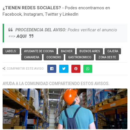
¿TIENEN REDES SOCIALES?
- Podes encontrarnos en
Facebook, Instagram, Twitter y LinkedIn
PROCEDENCIA DEL AVISO:
Podes verificar el anuncio
==>
AQUI
LABELS:
AYUDANTE DE COCINA
BACHER
BUENOS AIRES
CAJERA
CAMARERA
COCINERO
GASTRONOMICO
ZONA OESTE
COMPARTIR ESTE AVISO:
AYUDA A LA COMUNIDAD COMPARTIENDO ESTOS AVISOS.