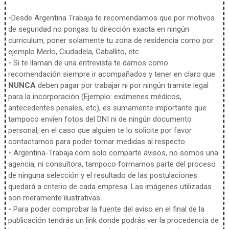
-
Desde Argentina Trabaja te recomendamos que por motivos
de seguridad no pongas tu dirección exacta en ningún
curriculum, poner solamente tu zona de residencia como por
ejemplo Merlo, Ciudadela, Caballito, etc.
-
Si te llaman de una entrevista te damos como
recomendación siempre ir acompañados y tener en claro que
NUNCA
deben pagar por trabajar ni por ningún tramite legal
para la incorporación (Ejemplo: exámenes médicos,
antecedentes penales, etc), es sumamente importante que
tampoco envíen fotos del DNI ni de ningún documento
personal, en el caso que alguien te lo solicite por favor
contactarnos para poder tomar medidas al respecto.
-
Argentina-Trabaja.com solo comparte avisos, no somos una
agencia, ni consultora, tampoco formamos parte del proceso
de ninguna selección y el resultado de las postulaciones
quedará a criterio de cada empresa. Las imágenes utilizadas
son meramente ilustrativas.
-
Para poder comprobar la fuente del aviso en el final de la
publicación tendrás un link donde podrás ver la procedencia de