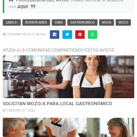
PROCEDENCIA DEL AVISO:
Podes verificar el anuncio
==>
AQUI
LABELS:
BUENOS AIRES
CABA
GASTRONOMICO
MOZA
MOZO
COMPARTIR ESTE AVISO:
AYUDA A LA COMUNIDAD COMPARTIENDO ESTOS AVISOS.
SOLICITAN MOZO/A PARA LOCAL GASTRONÓMICO
FEBRERO 07, 2026