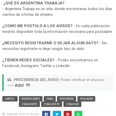
¿QUE ES ARGENTINA TRABAJA?
- Argentina Trabaja es un sitio donde encontraras todos los días
cientos de ofertas de empleo.
¿COMO ME POSTULO A LOS AVISOS?
- En cada publicación
tendrás disponible toda la información necesaria para postularte.
¿NECESITO REGISTRARME O DEJAR ALGUN DATO?
- No
necesitas registrarte ni dejar ningún tipo de dato.
¿TIENEN REDES SOCIALES?
- Podes encontrarnos en
Facebook, Instagram, Twitter y LinkedIn
PROCEDENCIA DEL AVISO:
Podes verificar el anuncio
==>
AQUI
LABELS:
BUENOS AIRES
CABA
SEGURIDAD
VIGILADOR
ZONA NORTE
ZONA OESTE
ZONA SUR
COMPARTIR ESTE AVISO: