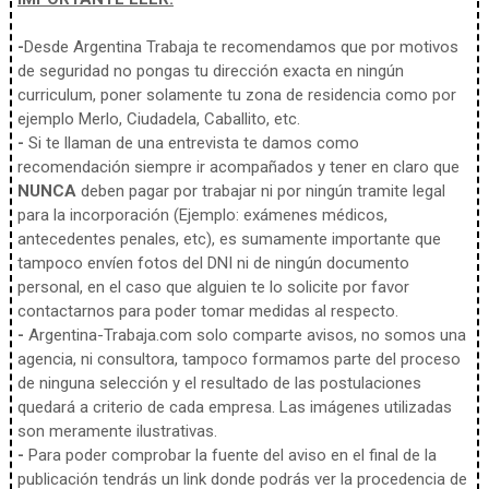
-
Desde Argentina Trabaja te recomendamos que por motivos
de seguridad no pongas tu dirección exacta en ningún
curriculum, poner solamente tu zona de residencia como por
ejemplo Merlo, Ciudadela, Caballito, etc.
-
Si te llaman de una entrevista te damos como
recomendación siempre ir acompañados y tener en claro que
NUNCA
deben pagar por trabajar ni por ningún tramite legal
para la incorporación (Ejemplo: exámenes médicos,
antecedentes penales, etc), es sumamente importante que
tampoco envíen fotos del DNI ni de ningún documento
personal, en el caso que alguien te lo solicite por favor
contactarnos para poder tomar medidas al respecto.
-
Argentina-Trabaja.com solo comparte avisos, no somos una
agencia, ni consultora, tampoco formamos parte del proceso
de ninguna selección y el resultado de las postulaciones
quedará a criterio de cada empresa. Las imágenes utilizadas
son meramente ilustrativas.
-
Para poder comprobar la fuente del aviso en el final de la
publicación tendrás un link donde podrás ver la procedencia de