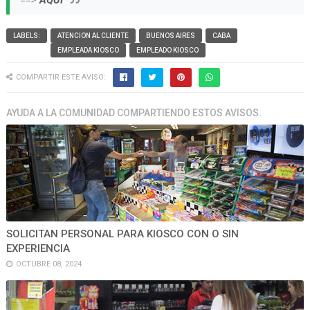
==>
AQUI
LABELS:
ATENCION AL CLIENTE
BUENOS AIRES
CABA
EMPLEADA KIOSCO
EMPLEADO KIOSCO
COMPARTIR ESTE AVISO:
AYUDA A LA COMUNIDAD COMPARTIENDO ESTOS AVISOS.
SOLICITAN PERSONAL PARA KIOSCO CON O SIN
EXPERIENCIA
OCTUBRE 08, 2024