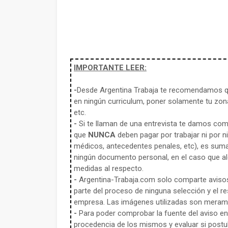
IMPORTANTE LEER:
-
Desde Argentina Trabaja te recomendamos qu
en ningún curriculum, poner solamente tu zona
etc.
-
Si te llaman de una entrevista te damos co
que
NUNCA
deben pagar por trabajar ni por n
médicos, antecedentes penales, etc), es sum
ningún documento personal, en el caso que alg
medidas al respecto.
-
Argentina-Trabaja.com solo comparte aviso
parte del proceso de ninguna selección y el re
empresa. Las imágenes utilizadas son meramen
-
Para poder comprobar la fuente del aviso en e
procedencia de los mismos y evaluar si postula