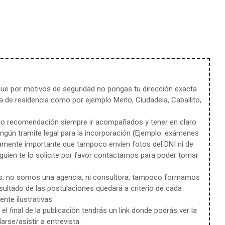
e por motivos de seguridad no pongas tu dirección exacta
 de residencia como por ejemplo Merlo, Ciudadela, Caballito,
mo recomendación siempre ir acompañados y tener en claro
ingún tramite legal para la incorporación (Ejemplo: exámenes
amente importante que tampoco envíen fotos del DNI ni de
uien te lo solicite por favor contactarnos para poder tomar
s, no somos una agencia, ni consultora, tampoco formamos
sultado de las postulaciones quedará a criterio de cada
te ilustrativas.
l final de la publicación tendrás un link donde podrás ver la
rse/asistir a entrevista.