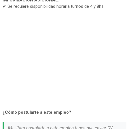
INFORMACIÓN ADICIONAL
:
✔ Se requiere disponibilidad horaria turnos de 4 y 8hs.
¿Cómo postularte a este empleo?
Para postularte a este empleo tenes que enviar CV