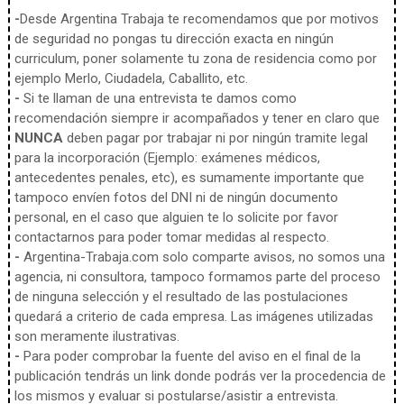
-
Desde Argentina Trabaja te recomendamos que por motivos
de seguridad no pongas tu dirección exacta en ningún
curriculum, poner solamente tu zona de residencia como por
ejemplo Merlo, Ciudadela, Caballito, etc.
-
Si te llaman de una entrevista te damos como
recomendación siempre ir acompañados y tener en claro que
NUNCA
deben pagar por trabajar ni por ningún tramite legal
para la incorporación (Ejemplo: exámenes médicos,
antecedentes penales, etc), es sumamente importante que
tampoco envíen fotos del DNI ni de ningún documento
personal, en el caso que alguien te lo solicite por favor
contactarnos para poder tomar medidas al respecto.
-
Argentina-Trabaja.com solo comparte avisos, no somos una
agencia, ni consultora, tampoco formamos parte del proceso
de ninguna selección y el resultado de las postulaciones
quedará a criterio de cada empresa. Las imágenes utilizadas
son meramente ilustrativas.
-
Para poder comprobar la fuente del aviso en el final de la
publicación tendrás un link donde podrás ver la procedencia de
los mismos y evaluar si postularse/asistir a entrevista.