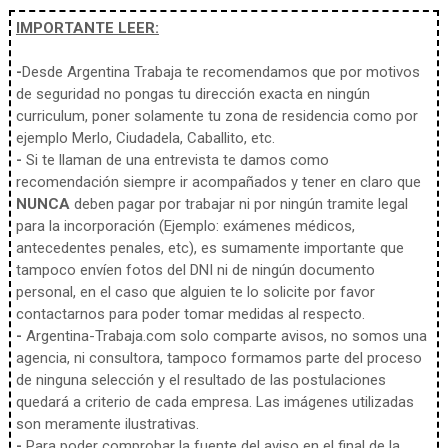
IMPORTANTE LEER:
-
Desde Argentina Trabaja te recomendamos que por motivos
de seguridad no pongas tu dirección exacta en ningún
curriculum, poner solamente tu zona de residencia como por
ejemplo Merlo, Ciudadela, Caballito, etc.
-
Si te llaman de una entrevista te damos como
recomendación siempre ir acompañados y tener en claro que
NUNCA
deben pagar por trabajar ni por ningún tramite legal
para la incorporación (Ejemplo: exámenes médicos,
antecedentes penales, etc), es sumamente importante que
tampoco envíen fotos del DNI ni de ningún documento
personal, en el caso que alguien te lo solicite por favor
contactarnos para poder tomar medidas al respecto.
-
Argentina-Trabaja.com solo comparte avisos, no somos una
agencia, ni consultora, tampoco formamos parte del proceso
de ninguna selección y el resultado de las postulaciones
quedará a criterio de cada empresa. Las imágenes utilizadas
son meramente ilustrativas.
-
Para poder comprobar la fuente del aviso en el final de la