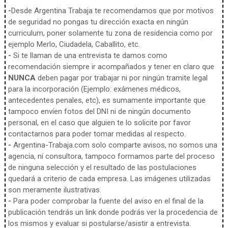
-
Desde Argentina Trabaja te recomendamos que por motivos
de seguridad no pongas tu dirección exacta en ningún
curriculum, poner solamente tu zona de residencia como por
ejemplo Merlo, Ciudadela, Caballito, etc.
-
Si te llaman de una entrevista te damos como
recomendación siempre ir acompañados y tener en claro que
NUNCA
deben pagar por trabajar ni por ningún tramite legal
para la incorporación (Ejemplo: exámenes médicos,
antecedentes penales, etc), es sumamente importante que
tampoco envíen fotos del DNI ni de ningún documento
personal, en el caso que alguien te lo solicite por favor
contactarnos para poder tomar medidas al respecto.
-
Argentina-Trabaja.com solo comparte avisos, no somos una
agencia, ni consultora, tampoco formamos parte del proceso
de ninguna selección y el resultado de las postulaciones
quedará a criterio de cada empresa. Las imágenes utilizadas
son meramente ilustrativas.
-
Para poder comprobar la fuente del aviso en el final de la
publicación tendrás un link donde podrás ver la procedencia de
los mismos y evaluar si postularse/asistir a entrevista.