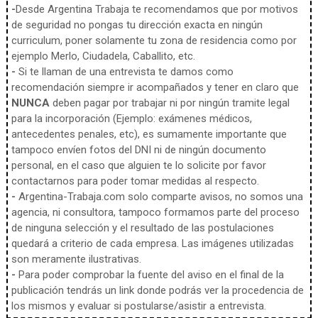
-
Desde Argentina Trabaja te recomendamos que por motivos
de seguridad no pongas tu dirección exacta en ningún
curriculum, poner solamente tu zona de residencia como por
ejemplo Merlo, Ciudadela, Caballito, etc.
-
Si te llaman de una entrevista te damos como
recomendación siempre ir acompañados y tener en claro que
NUNCA
deben pagar por trabajar ni por ningún tramite legal
para la incorporación (Ejemplo: exámenes médicos,
antecedentes penales, etc), es sumamente importante que
tampoco envíen fotos del DNI ni de ningún documento
personal, en el caso que alguien te lo solicite por favor
contactarnos para poder tomar medidas al respecto.
-
Argentina-Trabaja.com solo comparte avisos, no somos una
agencia, ni consultora, tampoco formamos parte del proceso
de ninguna selección y el resultado de las postulaciones
quedará a criterio de cada empresa. Las imágenes utilizadas
son meramente ilustrativas.
-
Para poder comprobar la fuente del aviso en el final de la
publicación tendrás un link donde podrás ver la procedencia de
los mismos y evaluar si postularse/asistir a entrevista.