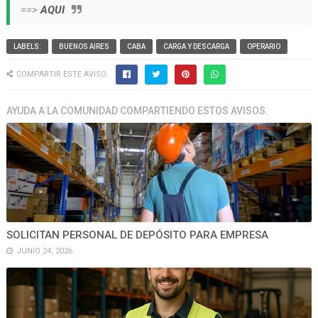
==>
AQUI
LABELS:
BUENOS AIRES
CABA
CARGA Y DESCARGA
OPERARIO
COMPARTIR ESTE AVISO:
AYUDA A LA COMUNIDAD COMPARTIENDO ESTOS AVISOS.
SOLICITAN PERSONAL DE DEPÓSITO PARA EMPRESA
JUNIO 24, 2026