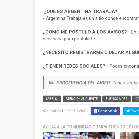
¿QUE ES ARGENTINA TRABAJA?
- Argentina Trabaja es un sitio donde encontra
¿COMO ME POSTULO A LOS AVISOS?
- En 
necesaria para postularte.
¿NECESITO REGISTRARME O DEJAR ALGU
¿TIENEN REDES SOCIALES?
- Podes encontr
PROCEDENCIA DEL AVISO:
Podes verific
LABELS:
ATENCION AL CLIENTE
BUENOS AIRES
C
Facebook
Twit
COMPARTIR ESTE AVISO:
AYUDA A LA COMUNIDAD COMPARTIENDO ESTOS