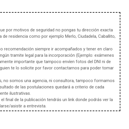
e por motivos de seguridad no pongas tu dirección exacta
 de residencia como por ejemplo Merlo, Ciudadela, Caballito,
mo recomendación siempre ir acompañados y tener en claro
ingún tramite legal para la incorporación (Ejemplo: exámenes
amente importante que tampoco envíen fotos del DNI ni de
uien te lo solicite por favor contactarnos para poder tomar
s, no somos una agencia, ni consultora, tampoco formamos
sultado de las postulaciones quedará a criterio de cada
te ilustrativas.
l final de la publicación tendrás un link donde podrás ver la
rse/asistir a entrevista.