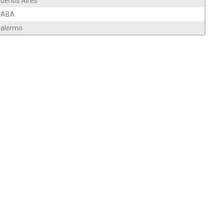
uenos Aires
CABA
alermo