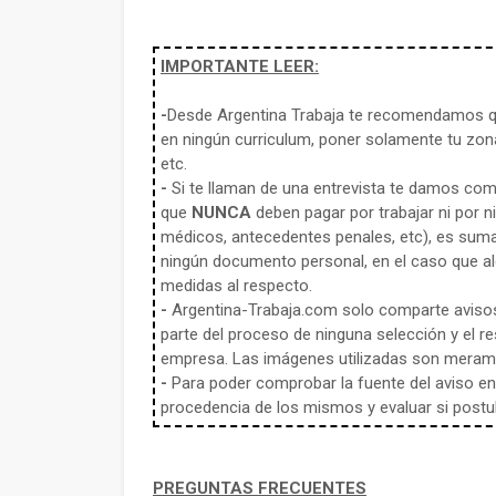
IMPORTANTE LEER:
-
Desde Argentina Trabaja te recomendamos qu
en ningún curriculum, poner solamente tu zona
etc.
-
Si te llaman de una entrevista te damos co
que
NUNCA
deben pagar por trabajar ni por n
médicos, antecedentes penales, etc), es sum
ningún documento personal, en el caso que alg
medidas al respecto.
-
Argentina-Trabaja.com solo comparte aviso
parte del proceso de ninguna selección y el re
empresa. Las imágenes utilizadas son meramen
-
Para poder comprobar la fuente del aviso en e
procedencia de los mismos y evaluar si postula
PREGUNTAS FRECUENTES