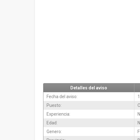
Detalles del aviso
Fecha del aviso:
1
Puesto:
C
Experiencia:
N
Edad:
N
Genero:
F