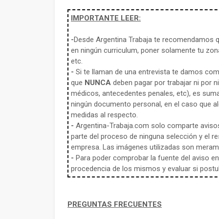
IMPORTANTE LEER:
-
Desde Argentina Trabaja te recomendamos qu
en ningún curriculum, poner solamente tu zona
etc.
-
Si te llaman de una entrevista te damos co
que
NUNCA
deben pagar por trabajar ni por n
médicos, antecedentes penales, etc), es sum
ningún documento personal, en el caso que alg
medidas al respecto.
-
Argentina-Trabaja.com solo comparte aviso
parte del proceso de ninguna selección y el re
empresa. Las imágenes utilizadas son meramen
-
Para poder comprobar la fuente del aviso en e
procedencia de los mismos y evaluar si postula
PREGUNTAS FRECUENTES