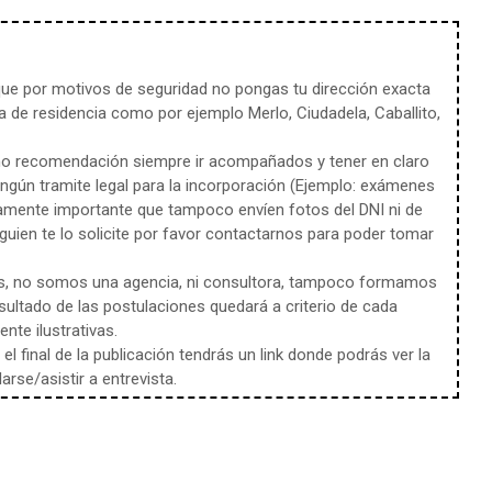
e por motivos de seguridad no pongas tu dirección exacta
 de residencia como por ejemplo Merlo, Ciudadela, Caballito,
mo recomendación siempre ir acompañados y tener en claro
ingún tramite legal para la incorporación (Ejemplo: exámenes
amente importante que tampoco envíen fotos del DNI ni de
uien te lo solicite por favor contactarnos para poder tomar
s, no somos una agencia, ni consultora, tampoco formamos
sultado de las postulaciones quedará a criterio de cada
te ilustrativas.
l final de la publicación tendrás un link donde podrás ver la
rse/asistir a entrevista.