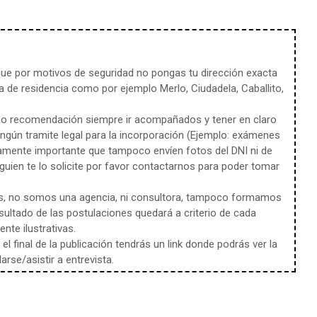
e por motivos de seguridad no pongas tu dirección exacta
 de residencia como por ejemplo Merlo, Ciudadela, Caballito,
mo recomendación siempre ir acompañados y tener en claro
ingún tramite legal para la incorporación (Ejemplo: exámenes
amente importante que tampoco envíen fotos del DNI ni de
uien te lo solicite por favor contactarnos para poder tomar
s, no somos una agencia, ni consultora, tampoco formamos
sultado de las postulaciones quedará a criterio de cada
te ilustrativas.
l final de la publicación tendrás un link donde podrás ver la
rse/asistir a entrevista.