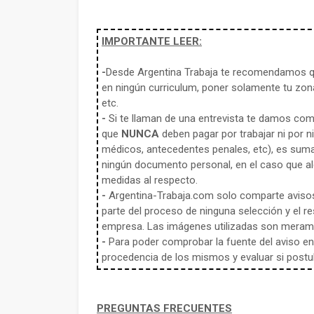
IMPORTANTE LEER:
-
Desde Argentina Trabaja te recomendamos qu
en ningún curriculum, poner solamente tu zona
etc.
-
Si te llaman de una entrevista te damos co
que
NUNCA
deben pagar por trabajar ni por n
médicos, antecedentes penales, etc), es sum
ningún documento personal, en el caso que alg
medidas al respecto.
-
Argentina-Trabaja.com solo comparte aviso
parte del proceso de ninguna selección y el re
empresa. Las imágenes utilizadas son meramen
-
Para poder comprobar la fuente del aviso en e
procedencia de los mismos y evaluar si postula
PREGUNTAS FRECUENTES