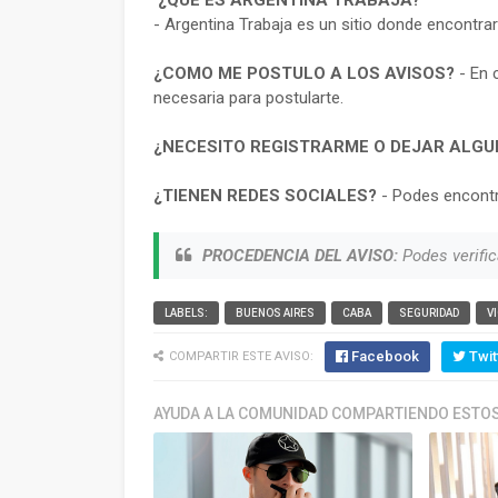
¿QUE ES ARGENTINA TRABAJA?
- Argentina Trabaja es un sitio donde encontra
¿COMO ME POSTULO A LOS AVISOS?
- En 
necesaria para postularte.
¿NECESITO REGISTRARME O DEJAR ALGU
¿TIENEN REDES SOCIALES?
- Podes encontr
PROCEDENCIA DEL AVISO:
Podes verific
LABELS:
BUENOS AIRES
CABA
SEGURIDAD
V
Facebook
Twit
COMPARTIR ESTE AVISO:
AYUDA A LA COMUNIDAD COMPARTIENDO ESTOS