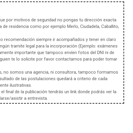
e por motivos de seguridad no pongas tu dirección exacta
 de residencia como por ejemplo Merlo, Ciudadela, Caballito,
mo recomendación siempre ir acompañados y tener en claro
ingún tramite legal para la incorporación (Ejemplo: exámenes
amente importante que tampoco envíen fotos del DNI ni de
uien te lo solicite por favor contactarnos para poder tomar
s, no somos una agencia, ni consultora, tampoco formamos
sultado de las postulaciones quedará a criterio de cada
te ilustrativas.
l final de la publicación tendrás un link donde podrás ver la
rse/asistir a entrevista.