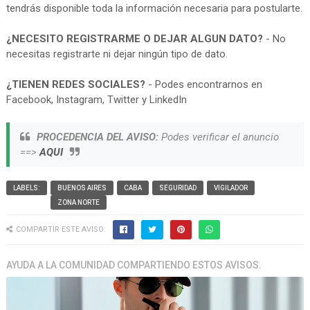
tendrás disponible toda la información necesaria para postularte.
¿NECESITO REGISTRARME O DEJAR ALGUN DATO?
- No
necesitas registrarte ni dejar ningún tipo de dato.
¿TIENEN REDES SOCIALES?
- Podes encontrarnos en
Facebook, Instagram, Twitter y LinkedIn
PROCEDENCIA DEL AVISO:
Podes verificar el anuncio
==>
AQUI
LABELS:
BUENOS AIRES
CABA
SEGURIDAD
VIGILADOR
ZONA NORTE
COMPARTIR ESTE AVISO:
AYUDA A LA COMUNIDAD COMPARTIENDO ESTOS AVISOS.