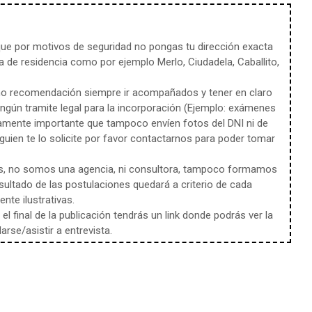
e por motivos de seguridad no pongas tu dirección exacta
 de residencia como por ejemplo Merlo, Ciudadela, Caballito,
mo recomendación siempre ir acompañados y tener en claro
ingún tramite legal para la incorporación (Ejemplo: exámenes
amente importante que tampoco envíen fotos del DNI ni de
uien te lo solicite por favor contactarnos para poder tomar
s, no somos una agencia, ni consultora, tampoco formamos
sultado de las postulaciones quedará a criterio de cada
te ilustrativas.
l final de la publicación tendrás un link donde podrás ver la
rse/asistir a entrevista.