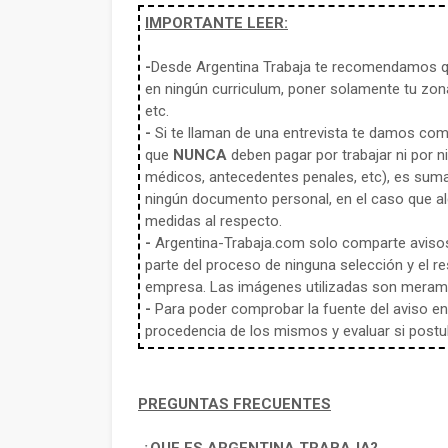
IMPORTANTE LEER:
-
Desde Argentina Trabaja te recomendamos qu
en ningún curriculum, poner solamente tu zona
etc.
-
Si te llaman de una entrevista te damos co
que
NUNCA
deben pagar por trabajar ni por n
médicos, antecedentes penales, etc), es sum
ningún documento personal, en el caso que alg
medidas al respecto.
-
Argentina-Trabaja.com solo comparte aviso
parte del proceso de ninguna selección y el re
empresa. Las imágenes utilizadas son meramen
-
Para poder comprobar la fuente del aviso en e
procedencia de los mismos y evaluar si postula
PREGUNTAS FRECUENTES