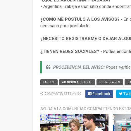
¿QUE ES ARGENTINA TRABAJA?
- Argentina Trabaja es un sitio donde encontra
¿COMO ME POSTULO A LOS AVISOS?
- En 
necesaria para postularte.
¿NECESITO REGISTRARME O DEJAR ALGU
¿TIENEN REDES SOCIALES?
- Podes encontr
PROCEDENCIA DEL AVISO:
Podes verific
LABELS:
ATENCION AL CLIENTE
BUENOS AIRES
C
Facebook
Twit
COMPARTIR ESTE AVISO:
AYUDA A LA COMUNIDAD COMPARTIENDO ESTOS