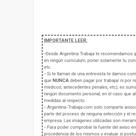
IMPORTANTE LEER:
-
Desde Argentina Trabaja te recomendamos qu
en ningún curriculum, poner solamente tu zona
etc.
-
Si te llaman de una entrevista te damos co
que
NUNCA
deben pagar por trabajar ni por n
médicos, antecedentes penales, etc), es sum
ningún documento personal, en el caso que alg
medidas al respecto.
-
Argentina-Trabaja.com solo comparte aviso
parte del proceso de ninguna selección y el re
empresa. Las imágenes utilizadas son meramen
-
Para poder comprobar la fuente del aviso en e
procedencia de los mismos y evaluar si postula