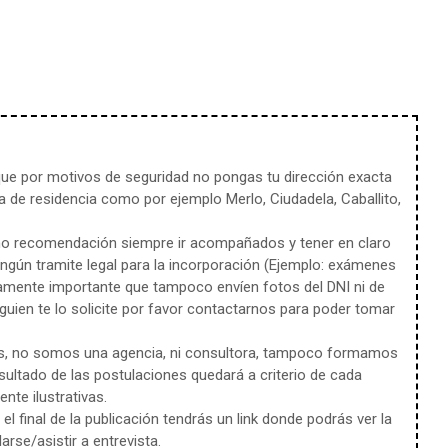
e por motivos de seguridad no pongas tu dirección exacta
 de residencia como por ejemplo Merlo, Ciudadela, Caballito,
mo recomendación siempre ir acompañados y tener en claro
ingún tramite legal para la incorporación (Ejemplo: exámenes
amente importante que tampoco envíen fotos del DNI ni de
uien te lo solicite por favor contactarnos para poder tomar
s, no somos una agencia, ni consultora, tampoco formamos
sultado de las postulaciones quedará a criterio de cada
te ilustrativas.
l final de la publicación tendrás un link donde podrás ver la
rse/asistir a entrevista.