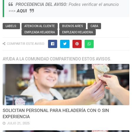
PROCEDENCIA DEL AVISO:
Podes verificar el anuncio
==>
AQUI
LABELS:
ATENCION AL CLIENTE
BUENOS AIRES
CABA
EMPLEADA HELADERIA
EMPLEADO HELADERIA
COMPARTIR ESTE AVISO:
AYUDA A LA COMUNIDAD COMPARTIENDO ESTOS AVISOS.
SOLICITAN PERSONAL PARA HELADERÍA CON O SIN
EXPERIENCIA
JULIO 21, 2025