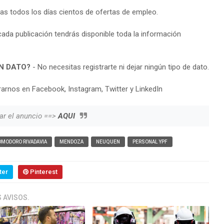
ras todos los días cientos de ofertas de empleo.
cada publicación tendrás disponible toda la información
N DATO?
- No necesitas registrarte ni dejar ningún tipo de dato.
arnos en Facebook, Instagram, Twitter y LinkedIn
ar el anuncio ==>
AQUI
MODORO RIVADAVIA
MENDOZA
NEUQUEN
PERSONAL YPF
ter
Pinterest
 AVISOS.