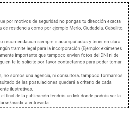
e por motivos de seguridad no pongas tu dirección exacta
 de residencia como por ejemplo Merlo, Ciudadela, Caballito,
mo recomendación siempre ir acompañados y tener en claro
ingún tramite legal para la incorporación (Ejemplo: exámenes
amente importante que tampoco envíen fotos del DNI ni de
uien te lo solicite por favor contactarnos para poder tomar
s, no somos una agencia, ni consultora, tampoco formamos
sultado de las postulaciones quedará a criterio de cada
te ilustrativas.
l final de la publicación tendrás un link donde podrás ver la
rse/asistir a entrevista.