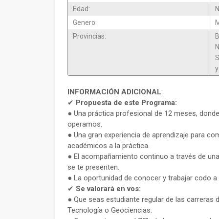
Edad:
N
Genero:
M
Provincias:
B
N
S
y
INFORMACIÓN ADICIONAL
:
✔
Propuesta de este Programa:
● Una práctica profesional de 12 meses, donde
operamos.
● Una gran experiencia de aprendizaje para com
académicos a la práctica.
● El acompañamiento continuo a través de una r
se te presenten.
● La oportunidad de conocer y trabajar codo a c
✔
Se valorará en vos:
● Que seas estudiante regular de las carreras 
Tecnología o Geociencias.