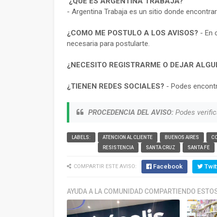
¿QUE ES ARGENTINA TRABAJA?
- Argentina Trabaja es un sitio donde encontra
¿COMO ME POSTULO A LOS AVISOS?
- En 
necesaria para postularte.
¿NECESITO REGISTRARME O DEJAR ALGU
¿TIENEN REDES SOCIALES?
- Podes encontr
PROCEDENCIA DEL AVISO:
Podes verific
LABELS:
ATENCION AL CLIENTE
BUENOS AIRES
CO
RESISTENCIA
SANTA CRUZ
SANTA FE
Facebook
Twit
COMPARTIR ESTE AVISO:
AYUDA A LA COMUNIDAD COMPARTIENDO ESTOS