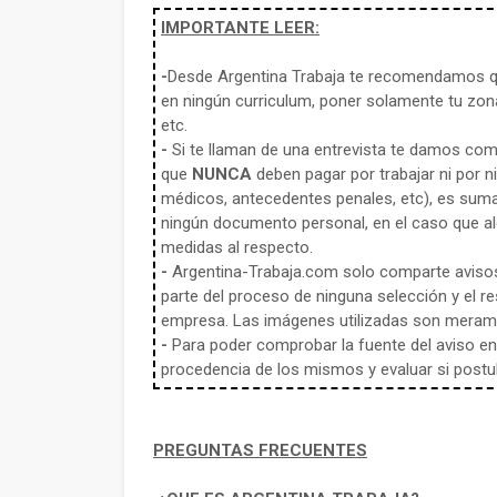
IMPORTANTE LEER:
-
Desde Argentina Trabaja te recomendamos qu
en ningún curriculum, poner solamente tu zona
etc.
-
Si te llaman de una entrevista te damos co
que
NUNCA
deben pagar por trabajar ni por n
médicos, antecedentes penales, etc), es sum
ningún documento personal, en el caso que alg
medidas al respecto.
-
Argentina-Trabaja.com solo comparte aviso
parte del proceso de ninguna selección y el re
empresa. Las imágenes utilizadas son meramen
-
Para poder comprobar la fuente del aviso en e
procedencia de los mismos y evaluar si postula
PREGUNTAS FRECUENTES