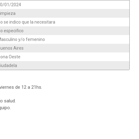
0/01/2024
impieza
o se indico que la necesitara
o especifico
asculino y/o femenino
uenos Aires
ona Oeste
iudadela
 viernes de 12 a 21hs.
o salud.
quipo.