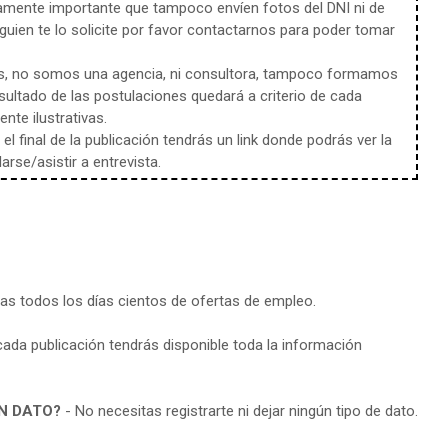
amente importante que tampoco envíen fotos del DNI ni de
uien te lo solicite por favor contactarnos para poder tomar
s, no somos una agencia, ni consultora, tampoco formamos
sultado de las postulaciones quedará a criterio de cada
te ilustrativas.
l final de la publicación tendrás un link donde podrás ver la
rse/asistir a entrevista.
ras todos los días cientos de ofertas de empleo.
cada publicación tendrás disponible toda la información
N DATO?
- No necesitas registrarte ni dejar ningún tipo de dato.