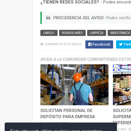
¿TIENEN REDES SOCIALES?
- Podes encontr
PROCEDENCIA DEL AVISO:
Podes verific
LABELS:
BUENOS AIRES
LIMPIEZA
MAESTRANZA
Facebook
Twit
COMPARTIR ESTE AVISO:
AYUDA A LA COMUNIDAD COMPARTIENDO ESTOS
SOLICITAN PERSONAL DE
SOLICIT
DEPÓSITO PARA EMPRESA
SUPERM
EXPERIE
JUNIO 24, 2026
JUNIO 24