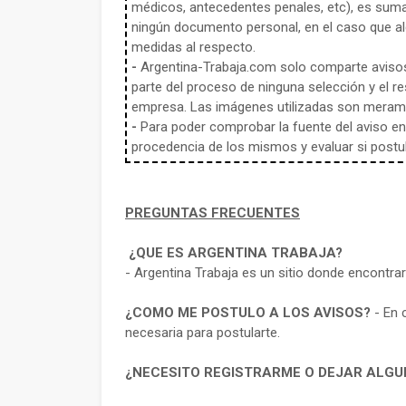
médicos, antecedentes penales, etc), es sum
ningún documento personal, en el caso que alg
medidas al respecto.
-
Argentina-Trabaja.com solo comparte aviso
parte del proceso de ninguna selección y el re
empresa. Las imágenes utilizadas son meramen
-
Para poder comprobar la fuente del aviso en e
procedencia de los mismos y evaluar si postula
PREGUNTAS FRECUENTES
¿QUE ES ARGENTINA TRABAJA?
- Argentina Trabaja es un sitio donde encontra
¿COMO ME POSTULO A LOS AVISOS?
- En 
necesaria para postularte.
¿NECESITO REGISTRARME O DEJAR ALGU