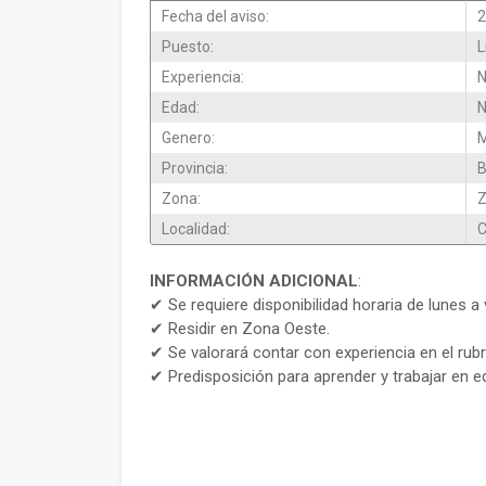
Fecha del aviso:
2
Puesto:
L
Experiencia:
N
Edad:
N
Genero:
M
Provincia:
B
Zona:
Z
Localidad:
C
INFORMACIÓN ADICIONAL
:
✔ Se requiere disponibilidad horaria de lunes a
✔ Residir en Zona Oeste.
✔ Se valorará contar con experiencia en el rubr
✔ Predisposición para aprender y trabajar en e