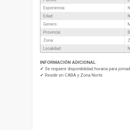
Experiencia:
N
Edad:
N
Genero:
M
Provincia:
B
Zona:
Z
Localidad:
N
INFORMACIÓN ADICIONAL
:
✔ Se requiere disponibilidad horaria para jorna
✔ Residir en CABA y Zona Norte.