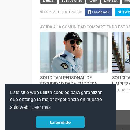
LABELS:
BUENOS AIRES
CABA
LIMPIEZA
MA
Facebook
Twit
COMPARTIR ESTE AVISO:
AYUDA A LA COMUNIDAD COMPARTIENDO ESTOS
SOLICITAN PERSONAL DE
SOLICIT
SEGURIDAD PARA EMPRESA
LIMPIEZ
JULIO 17, 2026
JULIO 17
Este sitio web utiliza cookies para garantizar
que obtenga la mejor experiencia en nuestro
sitio web.
Leer mas
Entendido