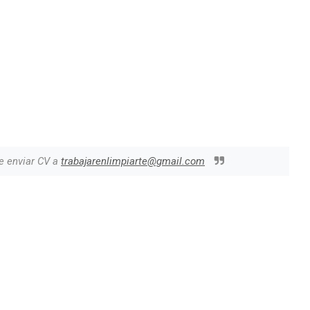
e enviar CV a
trabajarenlimpiarte@gmail.com