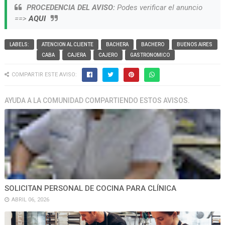
PROCEDENCIA DEL AVISO:
Podes verificar el anuncio
==>
AQUI
LABELS:
ATENCION AL CLIENTE
BACHERA
BACHERO
BUENOS AIRES
CABA
CAJERA
CAJERO
GASTRONOMICO
COMPARTIR ESTE AVISO:
AYUDA A LA COMUNIDAD COMPARTIENDO ESTOS AVISOS.
SOLICITAN PERSONAL DE COCINA PARA CLÍNICA
ABRIL 06, 2026