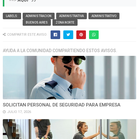
==>
AQUI
LABELS:
ADMINISTRACION
ADMINISTRATIVA
ADMINISTRATIVO
BUENOS AIRES
ZONA NORTE
COMPARTIR ESTE AVISO:
AYUDA A LA COMUNIDAD COMPARTIENDO ESTOS AVISOS.
SOLICITAN PERSONAL DE SEGURIDAD PARA EMPRESA
JULIO 17, 2026