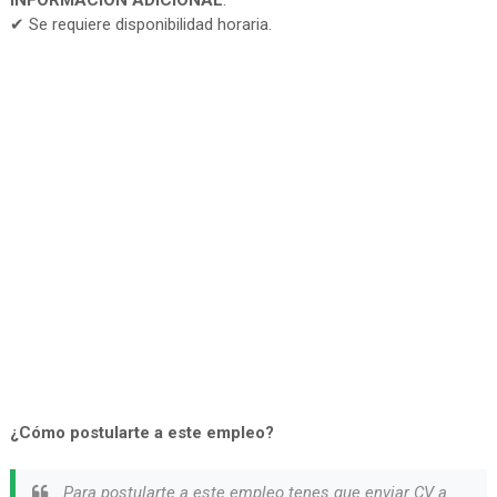
INFORMACIÓN ADICIONAL
:
✔ Se requiere disponibilidad horaria.
¿Cómo postularte a este empleo?
Para postularte a este empleo tenes que enviar CV a