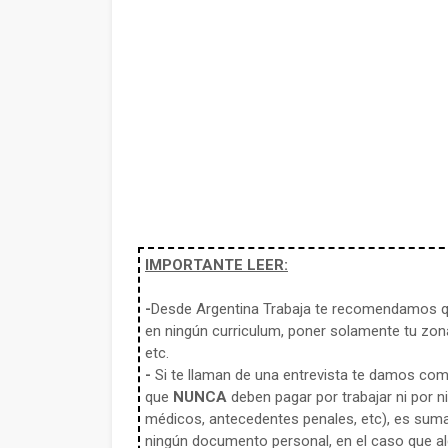
IMPORTANTE LEER:
-
Desde Argentina Trabaja te recomendamos qu
en ningún curriculum, poner solamente tu zona
etc.
-
Si te llaman de una entrevista te damos co
que
NUNCA
deben pagar por trabajar ni por n
médicos, antecedentes penales, etc), es sum
ningún documento personal, en el caso que alg