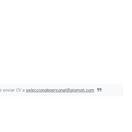
e enviar CV a
selecciondepersonal@giomon.com