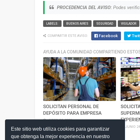
PROCEDENCIA DEL AVISO:
Podes verific
LABELS:
BUENOS AIRES
SEGURIDAD
VIGILADOR
Facebook
Twit
COMPARTIR ESTE AVISO:
AYUDA A LA COMUNIDAD COMPARTIENDO ESTOS
SOLICITAN PERSONAL DE
SOLICIT
DEPÓSITO PARA EMPRESA
SUPERM
EXPERIE
JUNIO 24, 2026
JUNIO 24
Este sitio web utiliza cookies para garantizar
que obtenga la mejor experiencia en nuestro