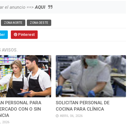
ar el anuncio ==>
AQUI
ZONA NORTE
ZONA OESTE
ter
Pinterest
 AVISOS.
AN PERSONAL PARA
SOLICITAN PERSONAL DE
ERCADO CON O SIN
COCINA PARA CLÍNICA
NCIA
ABRIL 06, 2026
, 2026