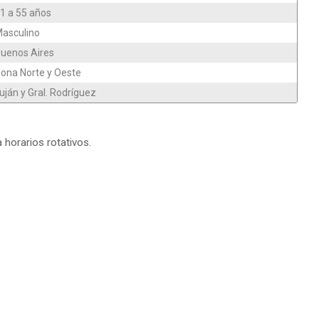
1 a 55 años
asculino
uenos Aires
ona Norte y Oeste
uján y Gral. Rodríguez
a horarios rotativos.