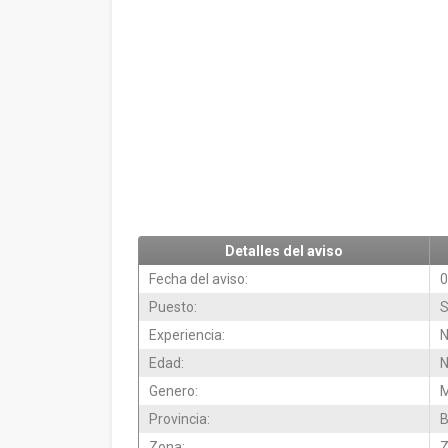
Detalles del aviso
Fecha del aviso:
0
Puesto:
S
Experiencia:
N
Edad:
N
Genero:
M
Provincia:
B
Zona:
Z