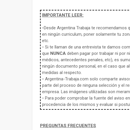
IMPORTANTE LEER:
-
Desde Argentina Trabaja te recomendamos qu
en ningún curriculum, poner solamente tu zona
etc.
-
Si te llaman de una entrevista te damos co
que
NUNCA
deben pagar por trabajar ni por n
médicos, antecedentes penales, etc), es sum
ningún documento personal, en el caso que alg
medidas al respecto.
-
Argentina-Trabaja.com solo comparte aviso
parte del proceso de ninguna selección y el re
empresa. Las imágenes utilizadas son meramen
-
Para poder comprobar la fuente del aviso en e
procedencia de los mismos y evaluar si postula
PREGUNTAS FRECUENTES