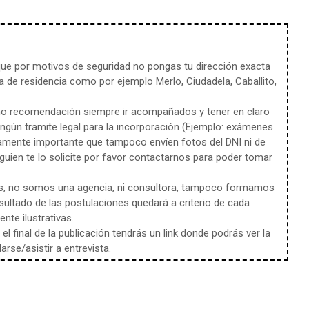
e por motivos de seguridad no pongas tu dirección exacta
 de residencia como por ejemplo Merlo, Ciudadela, Caballito,
mo recomendación siempre ir acompañados y tener en claro
ingún tramite legal para la incorporación (Ejemplo: exámenes
amente importante que tampoco envíen fotos del DNI ni de
uien te lo solicite por favor contactarnos para poder tomar
s, no somos una agencia, ni consultora, tampoco formamos
sultado de las postulaciones quedará a criterio de cada
te ilustrativas.
l final de la publicación tendrás un link donde podrás ver la
rse/asistir a entrevista.