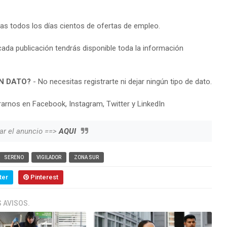
ras todos los días cientos de ofertas de empleo.
cada publicación tendrás disponible toda la información
N DATO?
- No necesitas registrarte ni dejar ningún tipo de dato.
arnos en Facebook, Instagram, Twitter y LinkedIn
ar el anuncio ==>
AQUI
SERENO
VIGILADOR
ZONA SUR
ter
Pinterest
 AVISOS.