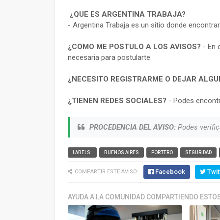
¿QUE ES ARGENTINA TRABAJA?
- Argentina Trabaja es un sitio donde encontra
¿COMO ME POSTULO A LOS AVISOS?
- En 
necesaria para postularte.
¿NECESITO REGISTRARME O DEJAR ALGU
¿TIENEN REDES SOCIALES?
- Podes encontr
PROCEDENCIA DEL AVISO:
Podes verific
LABELS:
BUENOS AIRES
PORTERO
SEGURIDAD
Facebook
Twit
COMPARTIR ESTE AVISO:
AYUDA A LA COMUNIDAD COMPARTIENDO ESTOS