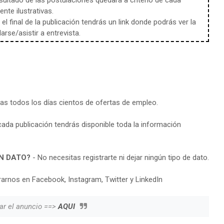
sultado de las postulaciones quedará a criterio de cada
te ilustrativas.
l final de la publicación tendrás un link donde podrás ver la
rse/asistir a entrevista.
ras todos los días cientos de ofertas de empleo.
cada publicación tendrás disponible toda la información
N DATO?
- No necesitas registrarte ni dejar ningún tipo de dato.
arnos en Facebook, Instagram, Twitter y LinkedIn
ar el anuncio ==>
AQUI