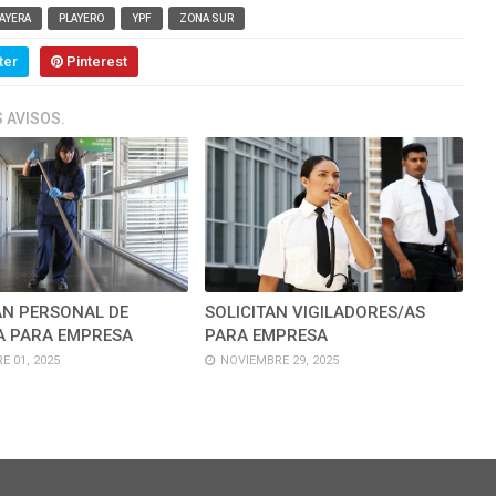
AYERA
PLAYERO
YPF
ZONA SUR
ter
Pinterest
 AVISOS.
AN PERSONAL DE
SOLICITAN VIGILADORES/AS
A PARA EMPRESA
PARA EMPRESA
E 01, 2025
NOVIEMBRE 29, 2025