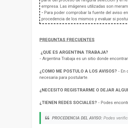
parte del proceso de ninguna selección y el re
empresa. Las imágenes utilizadas son meramen
-
Para poder comprobar la fuente del aviso en e
procedencia de los mismos y evaluar si postula
PREGUNTAS FRECUENTES
¿QUE ES ARGENTINA TRABAJA?
- Argentina Trabaja es un sitio donde encontra
¿COMO ME POSTULO A LOS AVISOS?
- En 
necesaria para postularte.
¿NECESITO REGISTRARME O DEJAR ALGU
¿TIENEN REDES SOCIALES?
- Podes encontr
PROCEDENCIA DEL AVISO:
Podes verific