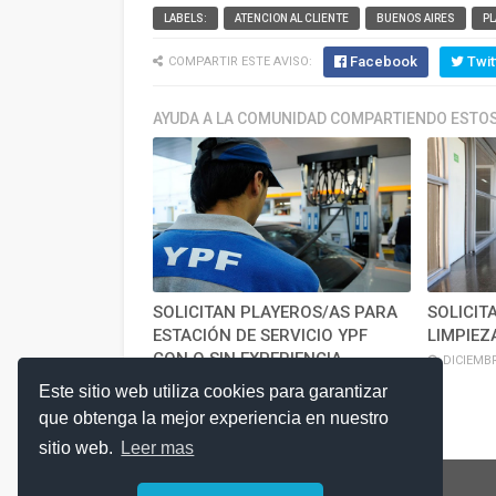
LABELS:
ATENCION AL CLIENTE
BUENOS AIRES
PL
Facebook
Twit
COMPARTIR ESTE AVISO:
AYUDA A LA COMUNIDAD COMPARTIENDO ESTOS
SOLICITAN PLAYEROS/AS PARA
SOLICIT
ESTACIÓN DE SERVICIO YPF
LIMPIEZ
CON O SIN EXPERIENCIA
DICIEMBR
DICIEMBRE 13, 2025
Este sitio web utiliza cookies para garantizar
que obtenga la mejor experiencia en nuestro
sitio web.
Leer mas