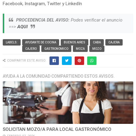
Facebook, Instagram, Twitter y LinkedIn
PROCEDENCIA DEL AVISO:
Podes verificar el anuncio
==>
AQUI
LABELS:
AYUDANTE DE COCINA
BUENOS AIRES
CABA
CAJERA
CAJERO
GASTRONOMICO
MOZA
MOZO
COMPARTIR ESTE AVISO:
AYUDA A LA COMUNIDAD COMPARTIENDO ESTOS AVISOS.
SOLICITAN MOZO/A PARA LOCAL GASTRONÓMICO