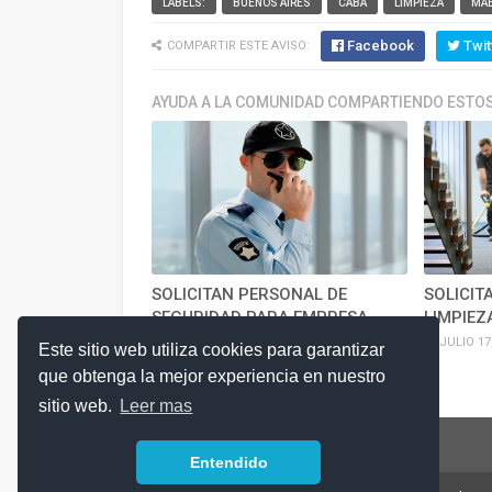
LABELS:
BUENOS AIRES
CABA
LIMPIEZA
MA
Facebook
Twit
COMPARTIR ESTE AVISO:
AYUDA A LA COMUNIDAD COMPARTIENDO ESTOS
SOLICITAN PERSONAL DE
SOLICIT
SEGURIDAD PARA EMPRESA
LIMPIEZ
JULIO 17, 2026
JULIO 17
Este sitio web utiliza cookies para garantizar
que obtenga la mejor experiencia en nuestro
sitio web.
Leer mas
Entendido