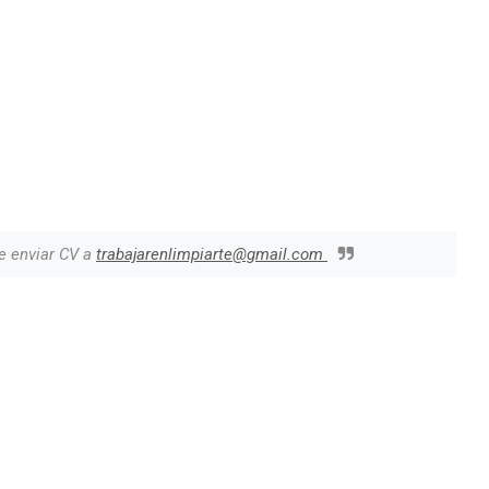
e enviar CV a
trabajarenlimpiarte@gmail.com