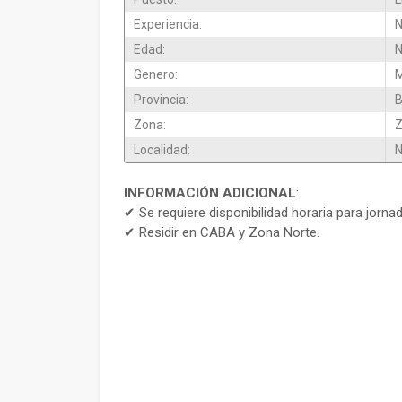
Experiencia:
N
Edad:
N
Genero:
M
Provincia:
B
Zona:
Z
Localidad:
N
INFORMACIÓN ADICIONAL
:
✔ Se requiere disponibilidad horaria para jorna
✔ Residir en CABA y Zona Norte.