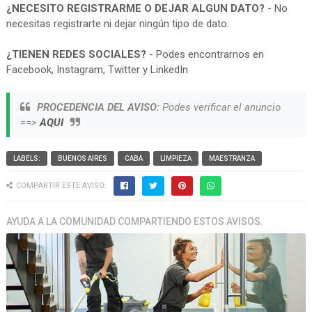
¿NECESITO REGISTRARME O DEJAR ALGUN DATO?
- No
necesitas registrarte ni dejar ningún tipo de dato.
¿TIENEN REDES SOCIALES?
- Podes encontrarnos en
Facebook, Instagram, Twitter y LinkedIn
PROCEDENCIA DEL AVISO:
Podes verificar el anuncio
==>
AQUI
LABELS:
BUENOS AIRES
CABA
LIMPIEZA
MAESTRANZA
COMPARTIR ESTE AVISO:
AYUDA A LA COMUNIDAD COMPARTIENDO ESTOS AVISOS.