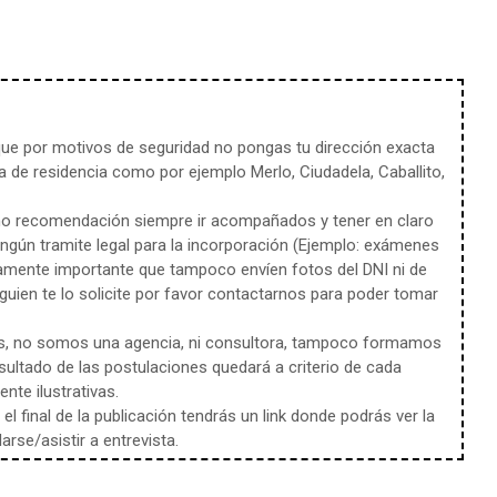
e por motivos de seguridad no pongas tu dirección exacta
 de residencia como por ejemplo Merlo, Ciudadela, Caballito,
mo recomendación siempre ir acompañados y tener en claro
ingún tramite legal para la incorporación (Ejemplo: exámenes
amente importante que tampoco envíen fotos del DNI ni de
uien te lo solicite por favor contactarnos para poder tomar
s, no somos una agencia, ni consultora, tampoco formamos
sultado de las postulaciones quedará a criterio de cada
te ilustrativas.
l final de la publicación tendrás un link donde podrás ver la
rse/asistir a entrevista.