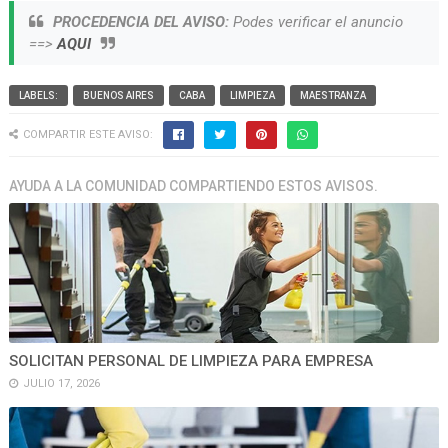
PROCEDENCIA DEL AVISO:
Podes verificar el anuncio
==>
AQUI
LABELS:
BUENOS AIRES
CABA
LIMPIEZA
MAESTRANZA
COMPARTIR ESTE AVISO:
AYUDA A LA COMUNIDAD COMPARTIENDO ESTOS AVISOS.
SOLICITAN PERSONAL DE LIMPIEZA PARA EMPRESA
JULIO 17, 2026