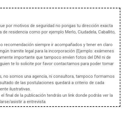
e por motivos de seguridad no pongas tu dirección exacta
 de residencia como por ejemplo Merlo, Ciudadela, Caballito,
mo recomendación siempre ir acompañados y tener en claro
ingún tramite legal para la incorporación (Ejemplo: exámenes
amente importante que tampoco envíen fotos del DNI ni de
uien te lo solicite por favor contactarnos para poder tomar
s, no somos una agencia, ni consultora, tampoco formamos
sultado de las postulaciones quedará a criterio de cada
te ilustrativas.
l final de la publicación tendrás un link donde podrás ver la
rse/asistir a entrevista.