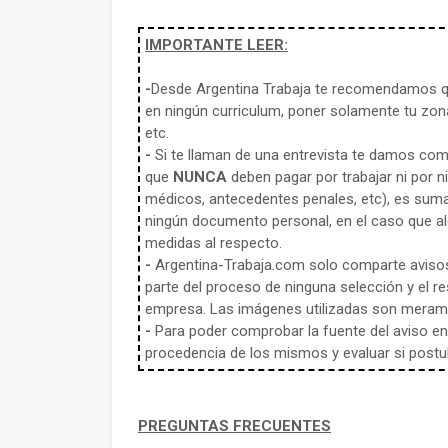
IMPORTANTE LEER:
-
Desde Argentina Trabaja te recomendamos qu
en ningún curriculum, poner solamente tu zona
etc.
-
Si te llaman de una entrevista te damos co
que
NUNCA
deben pagar por trabajar ni por n
médicos, antecedentes penales, etc), es sum
ningún documento personal, en el caso que alg
medidas al respecto.
-
Argentina-Trabaja.com solo comparte aviso
parte del proceso de ninguna selección y el re
empresa. Las imágenes utilizadas son meramen
-
Para poder comprobar la fuente del aviso en e
procedencia de los mismos y evaluar si postula
PREGUNTAS FRECUENTES