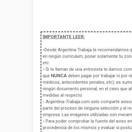
IMPORTANTE LEER:
-
Desde Argentina Trabaja te recomendamos qu
en ningún curriculum, poner solamente tu zona
etc.
-
Si te llaman de una entrevista te damos co
que
NUNCA
deben pagar por trabajar ni por n
médicos, antecedentes penales, etc), es sum
ningún documento personal, en el caso que alg
medidas al respecto.
-
Argentina-Trabaja.com solo comparte aviso
parte del proceso de ninguna selección y el re
empresa. Las imágenes utilizadas son meramen
-
Para poder comprobar la fuente del aviso en e
procedencia de los mismos y evaluar si postula