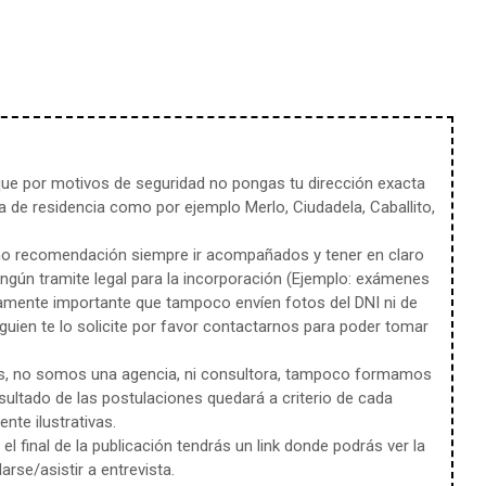
e por motivos de seguridad no pongas tu dirección exacta
 de residencia como por ejemplo Merlo, Ciudadela, Caballito,
mo recomendación siempre ir acompañados y tener en claro
ingún tramite legal para la incorporación (Ejemplo: exámenes
amente importante que tampoco envíen fotos del DNI ni de
uien te lo solicite por favor contactarnos para poder tomar
s, no somos una agencia, ni consultora, tampoco formamos
sultado de las postulaciones quedará a criterio de cada
te ilustrativas.
l final de la publicación tendrás un link donde podrás ver la
rse/asistir a entrevista.