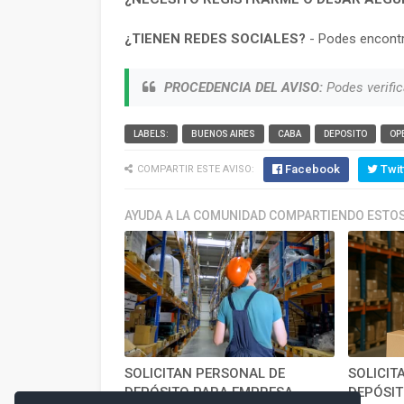
¿TIENEN REDES SOCIALES?
- Podes encontr
PROCEDENCIA DEL AVISO:
Podes verific
LABELS:
BUENOS AIRES
CABA
DEPOSITO
OP
Facebook
Twit
COMPARTIR ESTE AVISO:
AYUDA A LA COMUNIDAD COMPARTIENDO ESTOS
SOLICITAN PERSONAL DE
SOLICIT
DEPÓSITO PARA EMPRESA
DEPÓSIT