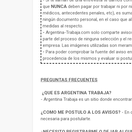
-
Si te llaman de una entrevista te damos co
que
NUNCA
deben pagar por trabajar ni por n
médicos, antecedentes penales, etc), es sum
ningún documento personal, en el caso que alg
medidas al respecto.
-
Argentina-Trabaja.com solo comparte aviso
parte del proceso de ninguna selección y el re
empresa. Las imágenes utilizadas son meramen
-
Para poder comprobar la fuente del aviso en e
procedencia de los mismos y evaluar si postula
PREGUNTAS FRECUENTES
¿QUE ES ARGENTINA TRABAJA?
- Argentina Trabaja es un sitio donde encontra
¿COMO ME POSTULO A LOS AVISOS?
- En 
necesaria para postularte.
¿NECESITO REGISTRARME O DEJAR ALGU