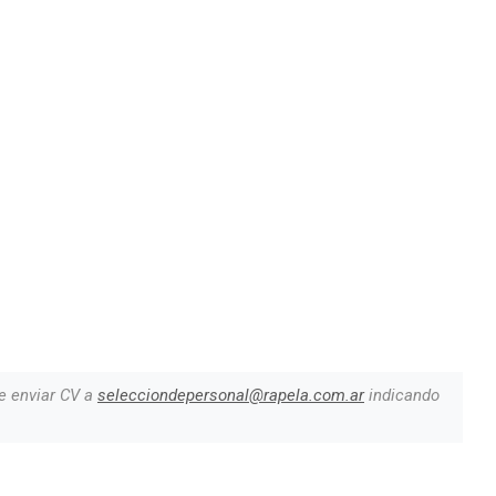
e enviar CV a
selecciondepersonal@rapela.com.ar
indicando