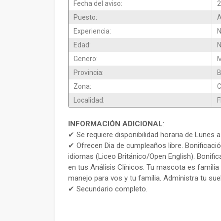
Fecha del aviso:
2
Puesto:
A
Experiencia:
N
Edad:
N
Genero:
M
Provincia:
B
Zona:
Localidad:
F
INFORMACIÓN ADICIONAL
:
✔ Se requiere disponibilidad horaria de Lunes 
✔ Ofrecen Dia de cumpleaños libre. Bonificació
idiomas (Liceo Británico/Open English). Bonifi
en tus Análisis Clínicos. Tu mascota es familia
manejo para vos y tu familia. Administra tu sue
✔ Secundario completo.