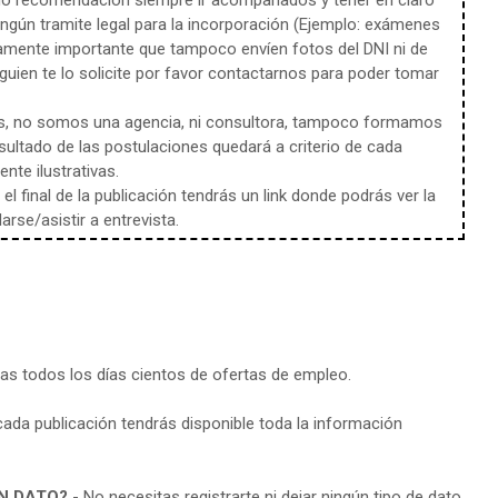
mo recomendación siempre ir acompañados y tener en claro
ingún tramite legal para la incorporación (Ejemplo: exámenes
amente importante que tampoco envíen fotos del DNI ni de
uien te lo solicite por favor contactarnos para poder tomar
s, no somos una agencia, ni consultora, tampoco formamos
sultado de las postulaciones quedará a criterio de cada
te ilustrativas.
l final de la publicación tendrás un link donde podrás ver la
rse/asistir a entrevista.
ras todos los días cientos de ofertas de empleo.
cada publicación tendrás disponible toda la información
N DATO?
- No necesitas registrarte ni dejar ningún tipo de dato.