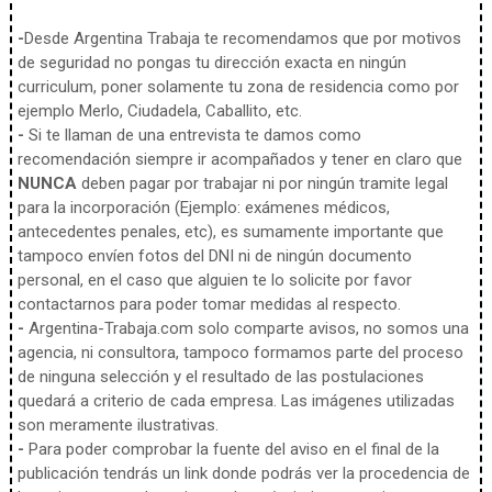
-
Desde Argentina Trabaja te recomendamos que por motivos
de seguridad no pongas tu dirección exacta en ningún
curriculum, poner solamente tu zona de residencia como por
ejemplo Merlo, Ciudadela, Caballito, etc.
-
Si te llaman de una entrevista te damos como
recomendación siempre ir acompañados y tener en claro que
NUNCA
deben pagar por trabajar ni por ningún tramite legal
para la incorporación (Ejemplo: exámenes médicos,
antecedentes penales, etc), es sumamente importante que
tampoco envíen fotos del DNI ni de ningún documento
personal, en el caso que alguien te lo solicite por favor
contactarnos para poder tomar medidas al respecto.
-
Argentina-Trabaja.com solo comparte avisos, no somos una
agencia, ni consultora, tampoco formamos parte del proceso
de ninguna selección y el resultado de las postulaciones
quedará a criterio de cada empresa. Las imágenes utilizadas
son meramente ilustrativas.
-
Para poder comprobar la fuente del aviso en el final de la
publicación tendrás un link donde podrás ver la procedencia de