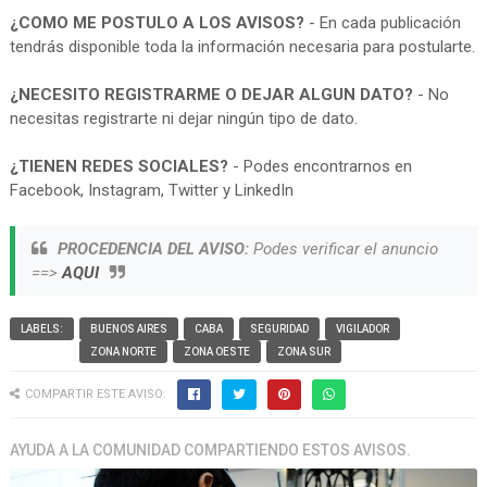
¿COMO ME POSTULO A LOS AVISOS?
- En cada publicación
tendrás disponible toda la información necesaria para postularte.
¿NECESITO REGISTRARME O DEJAR ALGUN DATO?
- No
necesitas registrarte ni dejar ningún tipo de dato.
¿TIENEN REDES SOCIALES?
- Podes encontrarnos en
Facebook, Instagram, Twitter y LinkedIn
PROCEDENCIA DEL AVISO:
Podes verificar el anuncio
==>
AQUI
LABELS:
BUENOS AIRES
CABA
SEGURIDAD
VIGILADOR
ZONA NORTE
ZONA OESTE
ZONA SUR
COMPARTIR ESTE AVISO:
AYUDA A LA COMUNIDAD COMPARTIENDO ESTOS AVISOS.