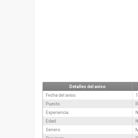
Detalles del aviso
Fecha del aviso:
1
Puesto:
R
Experiencia:
N
Edad:
N
Genero:
M