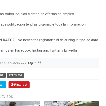
ras todos los días cientos de ofertas de empleo.
cada publicación tendrás disponible toda la información
N DATO?
- No necesitas registrarte ni dejar ningún tipo de dato.
arnos en Facebook, Instagram, Twitter y LinkedIn
ar el anuncio ==>
AQUI
ABA
REPOSITOR
ter
Pinterest
 AVISOS.