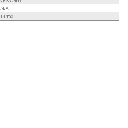
uenos Aires
CABA
alermo