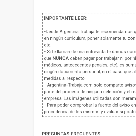
IMPORTANTE LEER:
-
Desde Argentina Trabaja te recomendamos qu
en ningún curriculum, poner solamente tu zona
etc.
-
Si te llaman de una entrevista te damos co
que
NUNCA
deben pagar por trabajar ni por n
médicos, antecedentes penales, etc), es sum
ningún documento personal, en el caso que alg
medidas al respecto.
-
Argentina-Trabaja.com solo comparte aviso
parte del proceso de ninguna selección y el re
empresa. Las imágenes utilizadas son meramen
-
Para poder comprobar la fuente del aviso en e
procedencia de los mismos y evaluar si postula
PREGUNTAS FRECUENTES