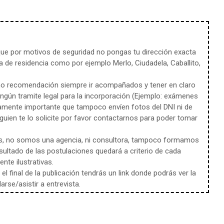
e por motivos de seguridad no pongas tu dirección exacta
 de residencia como por ejemplo Merlo, Ciudadela, Caballito,
mo recomendación siempre ir acompañados y tener en claro
ingún tramite legal para la incorporación (Ejemplo: exámenes
amente importante que tampoco envíen fotos del DNI ni de
uien te lo solicite por favor contactarnos para poder tomar
s, no somos una agencia, ni consultora, tampoco formamos
sultado de las postulaciones quedará a criterio de cada
te ilustrativas.
l final de la publicación tendrás un link donde podrás ver la
rse/asistir a entrevista.