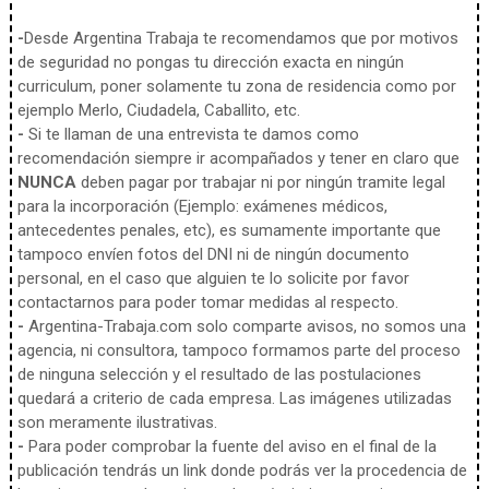
-
Desde Argentina Trabaja te recomendamos que por motivos
de seguridad no pongas tu dirección exacta en ningún
curriculum, poner solamente tu zona de residencia como por
ejemplo Merlo, Ciudadela, Caballito, etc.
-
Si te llaman de una entrevista te damos como
recomendación siempre ir acompañados y tener en claro que
NUNCA
deben pagar por trabajar ni por ningún tramite legal
para la incorporación (Ejemplo: exámenes médicos,
antecedentes penales, etc), es sumamente importante que
tampoco envíen fotos del DNI ni de ningún documento
personal, en el caso que alguien te lo solicite por favor
contactarnos para poder tomar medidas al respecto.
-
Argentina-Trabaja.com solo comparte avisos, no somos una
agencia, ni consultora, tampoco formamos parte del proceso
de ninguna selección y el resultado de las postulaciones
quedará a criterio de cada empresa. Las imágenes utilizadas
son meramente ilustrativas.
-
Para poder comprobar la fuente del aviso en el final de la
publicación tendrás un link donde podrás ver la procedencia de