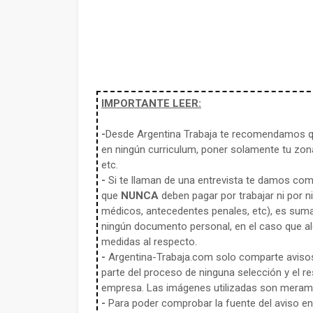
IMPORTANTE LEER:
-
Desde Argentina Trabaja te recomendamos qu
en ningún curriculum, poner solamente tu zona
etc.
-
Si te llaman de una entrevista te damos co
que
NUNCA
deben pagar por trabajar ni por n
médicos, antecedentes penales, etc), es sum
ningún documento personal, en el caso que alg
medidas al respecto.
-
Argentina-Trabaja.com solo comparte aviso
parte del proceso de ninguna selección y el re
empresa. Las imágenes utilizadas son meramen
-
Para poder comprobar la fuente del aviso en e