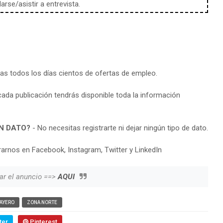
rse/asistir a entrevista.
ras todos los días cientos de ofertas de empleo.
cada publicación tendrás disponible toda la información
N DATO?
- No necesitas registrarte ni dejar ningún tipo de dato.
arnos en Facebook, Instagram, Twitter y LinkedIn
ar el anuncio ==>
AQUI
AYERO
ZONA NORTE
ter
Pinterest