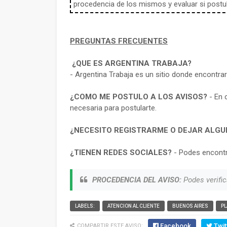
procedencia de los mismos y evaluar si postula
PREGUNTAS FRECUENTES
¿QUE ES ARGENTINA TRABAJA?
- Argentina Trabaja es un sitio donde encontra
¿COMO ME POSTULO A LOS AVISOS?
- En 
necesaria para postularte.
¿NECESITO REGISTRARME O DEJAR ALGU
¿TIENEN REDES SOCIALES?
- Podes encontr
PROCEDENCIA DEL AVISO:
Podes verific
LABELS:
ATENCION AL CLIENTE
BUENOS AIRES
PL
Facebook
Twit
COMPARTIR ESTE AVISO: