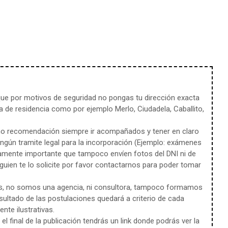
e por motivos de seguridad no pongas tu dirección exacta
 de residencia como por ejemplo Merlo, Ciudadela, Caballito,
mo recomendación siempre ir acompañados y tener en claro
ingún tramite legal para la incorporación (Ejemplo: exámenes
amente importante que tampoco envíen fotos del DNI ni de
uien te lo solicite por favor contactarnos para poder tomar
s, no somos una agencia, ni consultora, tampoco formamos
sultado de las postulaciones quedará a criterio de cada
te ilustrativas.
l final de la publicación tendrás un link donde podrás ver la