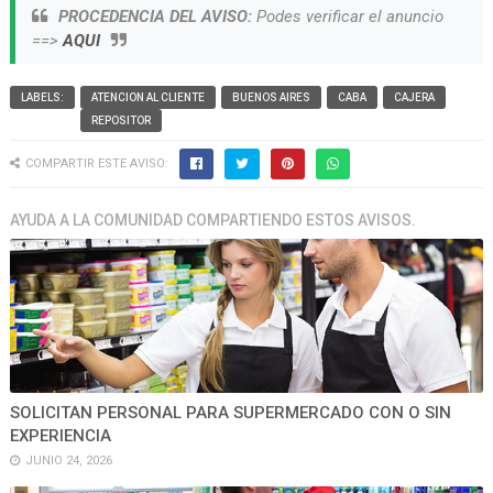
PROCEDENCIA DEL AVISO:
Podes verificar el anuncio
==>
AQUI
LABELS:
ATENCION AL CLIENTE
BUENOS AIRES
CABA
CAJERA
REPOSITOR
COMPARTIR ESTE AVISO:
AYUDA A LA COMUNIDAD COMPARTIENDO ESTOS AVISOS.
SOLICITAN PERSONAL PARA SUPERMERCADO CON O SIN
EXPERIENCIA
JUNIO 24, 2026