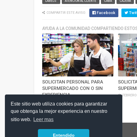
LABELS:
ATENCION AL CLIENTE
CABA
CAJERA
Facebook
Twit
COMPARTIR ESTE AVISO:
AYUDA A LA COMUNIDAD COMPARTIENDO ESTOS
SOLICITAN PERSONAL PARA
SOLICIT
SUPERMERCADO CON O SIN
SUPERM
EXPERIENCIA
FEBRERO 
JUNIO 24, 2026
Este sitio web utiliza cookies para garantizar
que obtenga la mejor experiencia en nuestro
sitio web.
Leer mas
Entendido