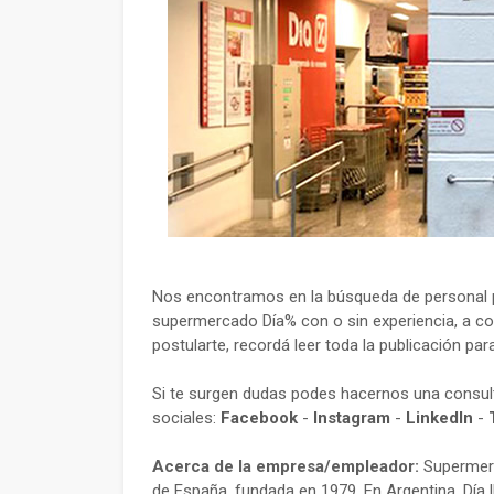
Nos encontramos en la búsqueda de personal pa
supermercado Día% con o sin experiencia, a co
postularte, recordá leer toda la publicación par
Si te surgen dudas podes hacernos una consu
sociales:
Facebook
-
Instagram
-
LinkedIn
-
Acerca de la empresa/empleador:
Supermerc
de España, fundada en 1979. En Argentina, Día l