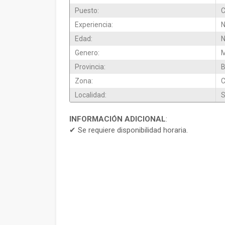
Puesto:
C
Experiencia:
N
Edad:
N
Genero:
M
Provincia:
B
Zona:
Localidad:
S
INFORMACIÓN ADICIONAL
:
✔ Se requiere disponibilidad horaria.