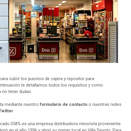
ra cubrir los puestos de cajera y repositor para
ntinuación te detallamos todos los requisitos y como
a no tener dudas.
lta mediante nuestro
formulario de contacto
o nuestras redes
Twitter
ado DÍA% es una empresa distribuidora minorista proveniente
legó en el año 1996 y abrió su primer local en Villa Devoto. Para