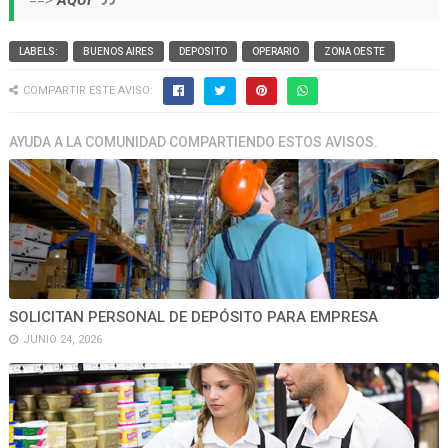
==>
AQUI
LABELS:
BUENOS AIRES
DEPOSITO
OPERARIO
ZONA OESTE
COMPARTIR ESTE AVISO:
AYUDA A LA COMUNIDAD COMPARTIENDO ESTOS AVISOS.
SOLICITAN PERSONAL DE DEPÓSITO PARA EMPRESA
JUNIO 24, 2026