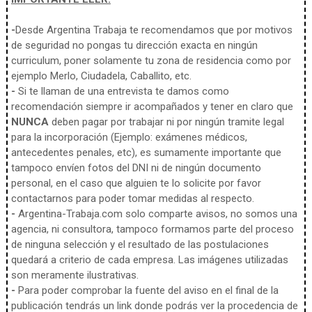
-
Desde Argentina Trabaja te recomendamos que por motivos
de seguridad no pongas tu dirección exacta en ningún
curriculum, poner solamente tu zona de residencia como por
ejemplo Merlo, Ciudadela, Caballito, etc.
-
Si te llaman de una entrevista te damos como
recomendación siempre ir acompañados y tener en claro que
NUNCA
deben pagar por trabajar ni por ningún tramite legal
para la incorporación (Ejemplo: exámenes médicos,
antecedentes penales, etc), es sumamente importante que
tampoco envíen fotos del DNI ni de ningún documento
personal, en el caso que alguien te lo solicite por favor
contactarnos para poder tomar medidas al respecto.
-
Argentina-Trabaja.com solo comparte avisos, no somos una
agencia, ni consultora, tampoco formamos parte del proceso
de ninguna selección y el resultado de las postulaciones
quedará a criterio de cada empresa. Las imágenes utilizadas
son meramente ilustrativas.
-
Para poder comprobar la fuente del aviso en el final de la
publicación tendrás un link donde podrás ver la procedencia de