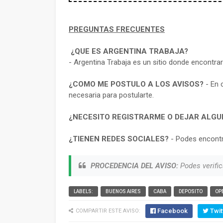
PREGUNTAS FRECUENTES
¿QUE ES ARGENTINA TRABAJA?
- Argentina Trabaja es un sitio donde encontra
¿COMO ME POSTULO A LOS AVISOS?
- En 
necesaria para postularte.
¿NECESITO REGISTRARME O DEJAR ALGU
¿TIENEN REDES SOCIALES?
- Podes encontr
PROCEDENCIA DEL AVISO:
Podes verific
LABELS:
BUENOS AIRES
CABA
DEPOSITO
OP
Facebook
Twit
COMPARTIR ESTE AVISO: