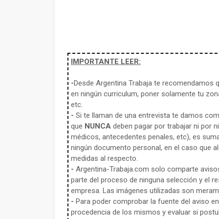
IMPORTANTE LEER:
-
Desde Argentina Trabaja te recomendamos qu
en ningún curriculum, poner solamente tu zona
etc.
-
Si te llaman de una entrevista te damos co
que
NUNCA
deben pagar por trabajar ni por n
médicos, antecedentes penales, etc), es sum
ningún documento personal, en el caso que alg
medidas al respecto.
-
Argentina-Trabaja.com solo comparte aviso
parte del proceso de ninguna selección y el re
empresa. Las imágenes utilizadas son meramen
-
Para poder comprobar la fuente del aviso en e
procedencia de los mismos y evaluar si postula