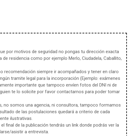
e por motivos de seguridad no pongas tu dirección exacta
 de residencia como por ejemplo Merlo, Ciudadela, Caballito,
mo recomendación siempre ir acompañados y tener en claro
ingún tramite legal para la incorporación (Ejemplo: exámenes
amente importante que tampoco envíen fotos del DNI ni de
uien te lo solicite por favor contactarnos para poder tomar
s, no somos una agencia, ni consultora, tampoco formamos
sultado de las postulaciones quedará a criterio de cada
te ilustrativas.
l final de la publicación tendrás un link donde podrás ver la
rse/asistir a entrevista.