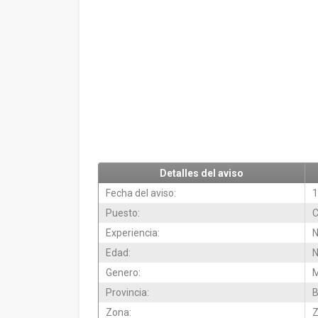
Detalles del aviso
Fecha del aviso:
1
Puesto:
C
Experiencia:
N
Edad:
N
Genero:
M
Provincia:
B
Zona:
Z