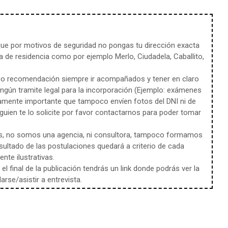
e por motivos de seguridad no pongas tu dirección exacta
 de residencia como por ejemplo Merlo, Ciudadela, Caballito,
mo recomendación siempre ir acompañados y tener en claro
ingún tramite legal para la incorporación (Ejemplo: exámenes
amente importante que tampoco envíen fotos del DNI ni de
uien te lo solicite por favor contactarnos para poder tomar
s, no somos una agencia, ni consultora, tampoco formamos
sultado de las postulaciones quedará a criterio de cada
te ilustrativas.
l final de la publicación tendrás un link donde podrás ver la
rse/asistir a entrevista.