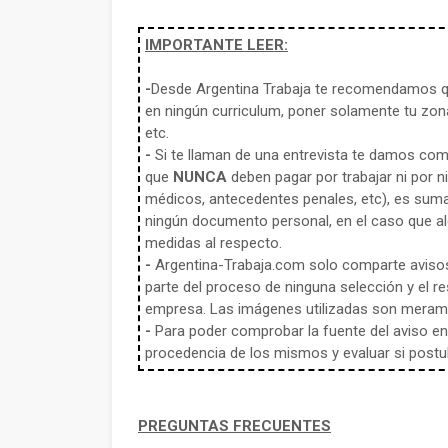
IMPORTANTE LEER:
-
Desde Argentina Trabaja te recomendamos qu
en ningún curriculum, poner solamente tu zona
etc.
-
Si te llaman de una entrevista te damos co
que
NUNCA
deben pagar por trabajar ni por n
médicos, antecedentes penales, etc), es sum
ningún documento personal, en el caso que alg
medidas al respecto.
-
Argentina-Trabaja.com solo comparte aviso
parte del proceso de ninguna selección y el re
empresa. Las imágenes utilizadas son meramen
-
Para poder comprobar la fuente del aviso en e
procedencia de los mismos y evaluar si postula
PREGUNTAS FRECUENTES