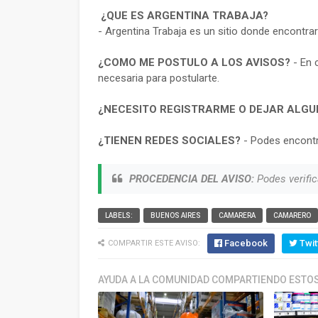
¿QUE ES ARGENTINA TRABAJA?
- Argentina Trabaja es un sitio donde encontra
¿COMO ME POSTULO A LOS AVISOS?
- En 
necesaria para postularte.
¿NECESITO REGISTRARME O DEJAR ALGU
¿TIENEN REDES SOCIALES?
- Podes encontr
PROCEDENCIA DEL AVISO:
Podes verific
LABELS:
BUENOS AIRES
CAMARERA
CAMARERO
Facebook
Twit
COMPARTIR ESTE AVISO:
AYUDA A LA COMUNIDAD COMPARTIENDO ESTOS