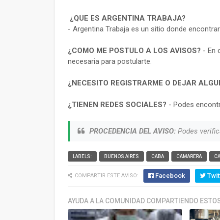
¿QUE ES ARGENTINA TRABAJA?
- Argentina Trabaja es un sitio donde encontra
¿COMO ME POSTULO A LOS AVISOS?
- En 
necesaria para postularte.
¿NECESITO REGISTRARME O DEJAR ALGU
¿TIENEN REDES SOCIALES?
- Podes encontr
PROCEDENCIA DEL AVISO:
Podes verific
LABELS:
BUENOS AIRES
CABA
CAMARERA
C
Facebook
Twit
COMPARTIR ESTE AVISO:
AYUDA A LA COMUNIDAD COMPARTIENDO ESTOS