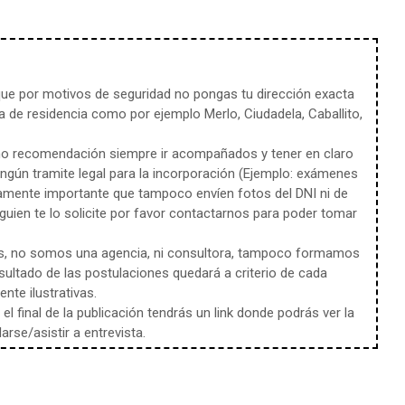
e por motivos de seguridad no pongas tu dirección exacta
 de residencia como por ejemplo Merlo, Ciudadela, Caballito,
mo recomendación siempre ir acompañados y tener en claro
ingún tramite legal para la incorporación (Ejemplo: exámenes
amente importante que tampoco envíen fotos del DNI ni de
uien te lo solicite por favor contactarnos para poder tomar
s, no somos una agencia, ni consultora, tampoco formamos
sultado de las postulaciones quedará a criterio de cada
te ilustrativas.
l final de la publicación tendrás un link donde podrás ver la
rse/asistir a entrevista.