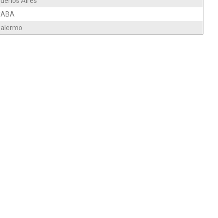
uenos Aires
CABA
alermo