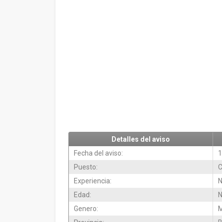
Detalles del aviso
Fecha del aviso:
1
Puesto:
C
Experiencia:
N
Edad:
N
Genero:
M