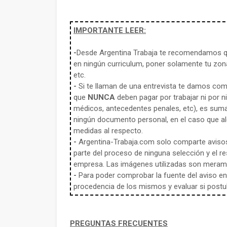
IMPORTANTE LEER:
-
Desde Argentina Trabaja te recomendamos qu
en ningún curriculum, poner solamente tu zona
etc.
-
Si te llaman de una entrevista te damos co
que
NUNCA
deben pagar por trabajar ni por n
médicos, antecedentes penales, etc), es sum
ningún documento personal, en el caso que alg
medidas al respecto.
-
Argentina-Trabaja.com solo comparte aviso
parte del proceso de ninguna selección y el re
empresa. Las imágenes utilizadas son meramen
-
Para poder comprobar la fuente del aviso en e
procedencia de los mismos y evaluar si postula
PREGUNTAS FRECUENTES