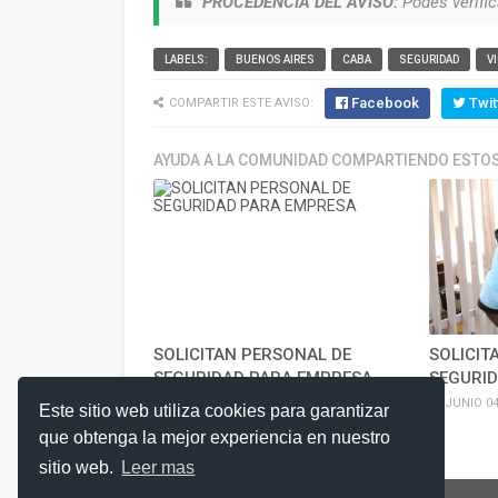
PROCEDENCIA DEL AVISO:
Podes verific
LABELS:
BUENOS AIRES
CABA
SEGURIDAD
V
Facebook
Twit
COMPARTIR ESTE AVISO:
AYUDA A LA COMUNIDAD COMPARTIENDO ESTOS
SOLICITAN PERSONAL DE
SOLICIT
SEGURIDAD PARA EMPRESA
SEGURI
JULIO 17, 2026
JUNIO 04
Este sitio web utiliza cookies para garantizar
que obtenga la mejor experiencia en nuestro
sitio web.
Leer mas