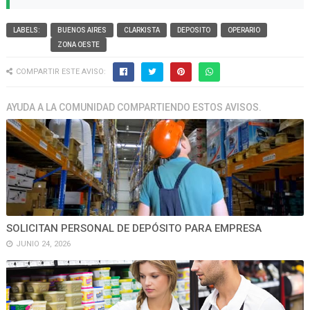
LABELS:
BUENOS AIRES
CLARKISTA
DEPOSITO
OPERARIO
ZONA OESTE
COMPARTIR ESTE AVISO:
AYUDA A LA COMUNIDAD COMPARTIENDO ESTOS AVISOS.
SOLICITAN PERSONAL DE DEPÓSITO PARA EMPRESA
JUNIO 24, 2026