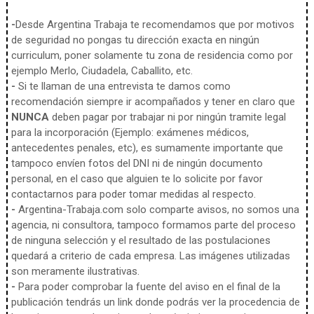
-
Desde Argentina Trabaja te recomendamos que por motivos
de seguridad no pongas tu dirección exacta en ningún
curriculum, poner solamente tu zona de residencia como por
ejemplo Merlo, Ciudadela, Caballito, etc.
-
Si te llaman de una entrevista te damos como
recomendación siempre ir acompañados y tener en claro que
NUNCA
deben pagar por trabajar ni por ningún tramite legal
para la incorporación (Ejemplo: exámenes médicos,
antecedentes penales, etc), es sumamente importante que
tampoco envíen fotos del DNI ni de ningún documento
personal, en el caso que alguien te lo solicite por favor
contactarnos para poder tomar medidas al respecto.
-
Argentina-Trabaja.com solo comparte avisos, no somos una
agencia, ni consultora, tampoco formamos parte del proceso
de ninguna selección y el resultado de las postulaciones
quedará a criterio de cada empresa. Las imágenes utilizadas
son meramente ilustrativas.
-
Para poder comprobar la fuente del aviso en el final de la
publicación tendrás un link donde podrás ver la procedencia de