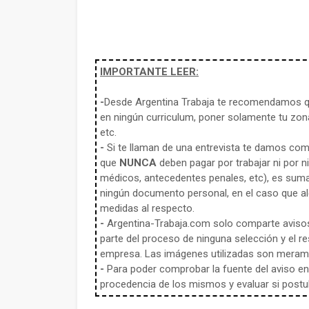
IMPORTANTE LEER:
-
Desde Argentina Trabaja te recomendamos qu
en ningún curriculum, poner solamente tu zona
etc.
-
Si te llaman de una entrevista te damos co
que
NUNCA
deben pagar por trabajar ni por n
médicos, antecedentes penales, etc), es sum
ningún documento personal, en el caso que alg
medidas al respecto.
-
Argentina-Trabaja.com solo comparte aviso
parte del proceso de ninguna selección y el re
empresa. Las imágenes utilizadas son meramen
-
Para poder comprobar la fuente del aviso en e
procedencia de los mismos y evaluar si postula