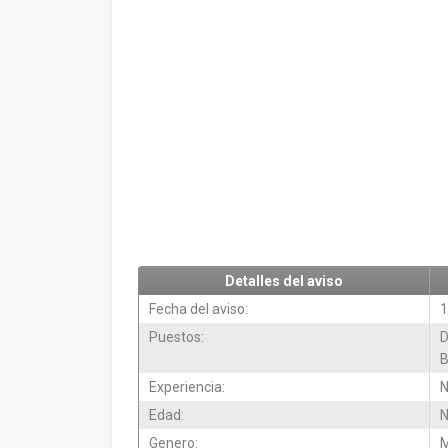
Detalles del aviso
Fecha del aviso:
1
Puestos:
D
B
Experiencia:
N
Edad:
N
Genero:
M