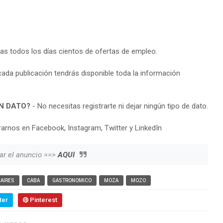
ras todos los días cientos de ofertas de empleo.
cada publicación tendrás disponible toda la información
N DATO?
- No necesitas registrarte ni dejar ningún tipo de dato.
arnos en Facebook, Instagram, Twitter y LinkedIn
ar el anuncio ==>
AQUI
AIRES
CABA
GASTRONOMICO
MOZA
MOZO
ter
Pinterest