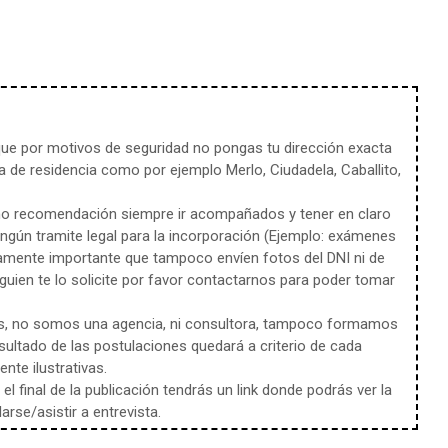
e por motivos de seguridad no pongas tu dirección exacta
 de residencia como por ejemplo Merlo, Ciudadela, Caballito,
mo recomendación siempre ir acompañados y tener en claro
ingún tramite legal para la incorporación (Ejemplo: exámenes
amente importante que tampoco envíen fotos del DNI ni de
uien te lo solicite por favor contactarnos para poder tomar
s, no somos una agencia, ni consultora, tampoco formamos
sultado de las postulaciones quedará a criterio de cada
te ilustrativas.
l final de la publicación tendrás un link donde podrás ver la
rse/asistir a entrevista.