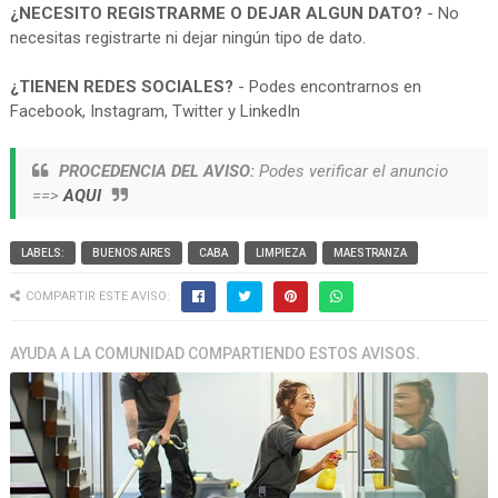
¿NECESITO REGISTRARME O DEJAR ALGUN DATO?
- No
necesitas registrarte ni dejar ningún tipo de dato.
¿TIENEN REDES SOCIALES?
- Podes encontrarnos en
Facebook, Instagram, Twitter y LinkedIn
PROCEDENCIA DEL AVISO:
Podes verificar el anuncio
==>
AQUI
LABELS:
BUENOS AIRES
CABA
LIMPIEZA
MAESTRANZA
COMPARTIR ESTE AVISO:
AYUDA A LA COMUNIDAD COMPARTIENDO ESTOS AVISOS.